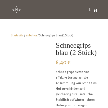
Startseite
/
Zubehör
/ Schneegrips blau (2 Stück)
Schneegrips
blau (2 Stück)
8,40
€
Schneegrips
bieten eine
effektive Lösung, um die
Ansammlung von Schnee im
Huf
zu verhindern und
gleichzeitig für
zusätzliche
Stabilität auf winterlichem
Untergrund
zu sorgen.