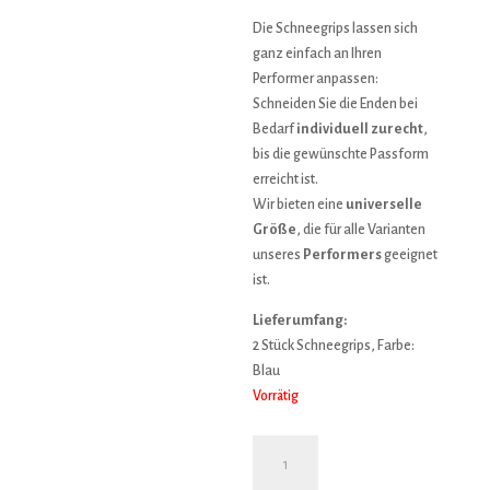
Die Schneegrips lassen sich
ganz einfach an Ihren
Performer anpassen:
Schneiden Sie die Enden bei
Bedarf
individuell zurecht
,
bis die gewünschte Passform
erreicht ist.
Wir bieten eine
universelle
Größe
, die für alle Varianten
unseres
Performers
geeignet
ist.
Lieferumfang:
2 Stück Schneegrips, Farbe:
Blau
Vorrätig
Schneegrips
blau