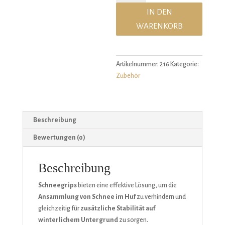
(2
IN DEN
Stück)
WARENKORB
Menge
Artikelnummer:
216
Kategorie:
Zubehör
Beschreibung
Bewertungen (0)
Beschreibung
Schneegrips
bieten eine effektive Lösung, um die
Ansammlung von Schnee im Huf
zu verhindern und
gleichzeitig für
zusätzliche Stabilität auf
winterlichem Untergrund
zu sorgen.