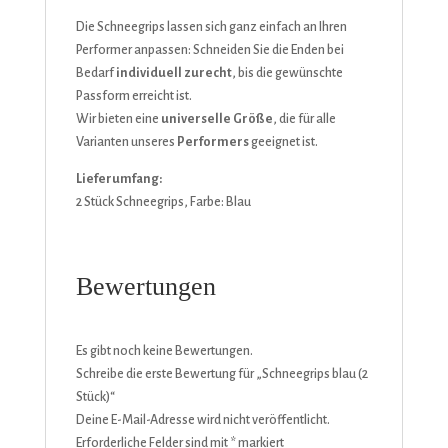
Die Schneegrips lassen sich ganz einfach an Ihren
Performer anpassen: Schneiden Sie die Enden bei
Bedarf
individuell zurecht
, bis die gewünschte
Passform erreicht ist.
Wir bieten eine
universelle Größe
, die für alle
Varianten unseres
Performers
geeignet ist.
Lieferumfang:
2 Stück Schneegrips, Farbe: Blau
Bewertungen
Es gibt noch keine Bewertungen.
Schreibe die erste Bewertung für „Schneegrips blau (2
Stück)“
Deine E-Mail-Adresse wird nicht veröffentlicht.
Erforderliche Felder sind mit
*
markiert