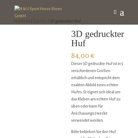
Startseite
/
Zubehör
/ 3D gedruckter Huf
3D gedruckter
Huf
84,00
€
Dieser 3D gedruckte Huf ist in 5
verschiedenen Größen
erhältlich und entspricht dem
exakten Abbild eines echten
Hufes. Er eignet sich ideal um
das Kleben am echten Huf zu
üben oder kann für
Anschauungszwecke
verwendet werden.
Bitte bekleben Sie den Huf