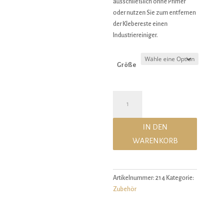
ausschließlich ohne Primer
oder nutzen Sie zum entfernen
der Klebereste einen
Industriereiniger.
Größe
3D
gedruckter
Huf
IN DEN
Menge
WARENKORB
Artikelnummer:
214
Kategorie:
Zubehör